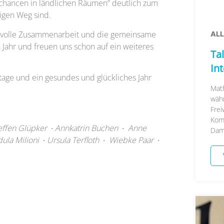
schancen in ländlichen Räumen“ deutlich zum
tigen Weg sind.
ensvolle Zusammenarbeit und die gemeinsame
AL
 Jahr und freuen uns schon auf ein weiteres
Tal
In
tage und ein gesundes und glückliches Jahr
Math
währ
Frei
Kom
teffen Glüpker ∙ Annkatrin Buchen ∙ Anne
Damal
la Milioni ∙ Ursula Terfloth ∙ Wiebke Paar ∙