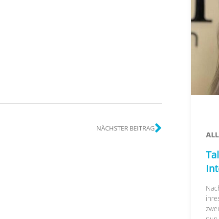
NÄCHSTER BEITRAG
AL
Tal
In
Nac
ihre
zwei
nun..