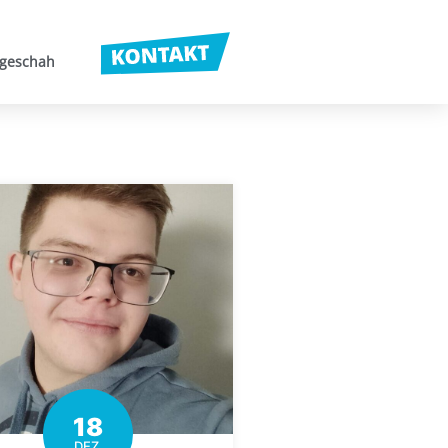
 geschah
18
DEZ.