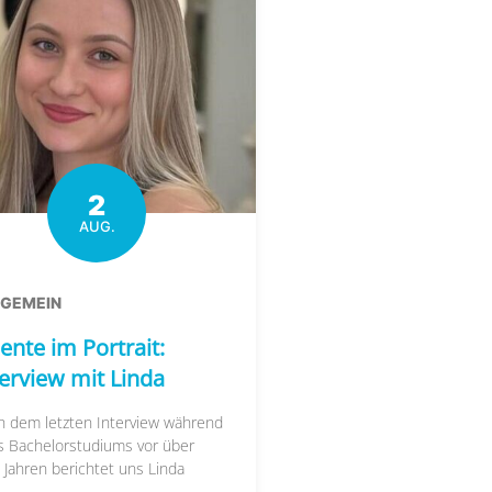
2
AUG.
LGEMEIN
ente im Portrait:
terview mit Linda
h dem letzten Interview während
s Bachelorstudiums vor über
 Jahren berichtet uns Linda
....