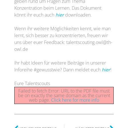
geben rund um Fragen zum Thema
Konzentration beim Lernen. Das Dokument
könnt ihr euch auch
hier
downloaden.
Wenn ihr weitere Möglichkeiten kennt, wie man
lernt, sich besser zu konzentrierten, freuen wir
uns über euer Feedback: talentscouting.owl@th-
owl.de
Ihr habt Ideen für weitere Beiträge in unserer
Inforeihe #gewusstwie? Dann meldet euch
hier
!
Eure Talentscouts
Failed to fetch Error: URL to the PDF file must
be on exactly the same domain as the current
web page.
Click here for more info