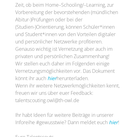
Zeit, ob beim Home
–
Schooling
/
–
Learning,
zur
Vorbereitung der bevorstehenden
(
mündlichen
Abitur
-)P
rüfungen
oder bei der
(Studien-)Orientierung
, können Schüler
*
innen
und S
tudent*innen
von den Vorteilen digitaler
und persönlicher Netzwerke profitieren.
Genauso wichtig ist Vernetzung aber auch im
privaten und persönlichen Zusammenhang!
Wir stellen euch daher im Folgenden einige
Vernetzungsmöglichkeiten
vor. Das Dokument
könnt ihr auch
hier
herunterladen.
Wenn ihr weitere Netzwerkmöglichkeiten kennt,
freuen wir uns über euer Feedback:
talentscouting.owl@th-owl.de
Ihr habt Ideen für weitere Beiträge in unserer
Inforeihe #gewusstwie? Dann meldet euch
hier
!