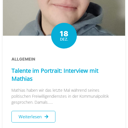
18
DEZ.
ALLGEMEIN
Talente im Portrait: Interview mit
Mathias
Mathias haben wir das letzte Mal während seines
politischen Freiwilligendienstes in der Kommunalpolitik
gesprochen. Damals......
Weiterlesen