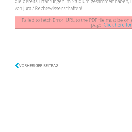
die bereits Erfahrungen im Studium gesammelt haben,
von Jura / Rechtswissenschaften!
Failed to fetch Error: URL to the PDF file must be o
page.
Click here fo
VORHERIGER BEITRAG