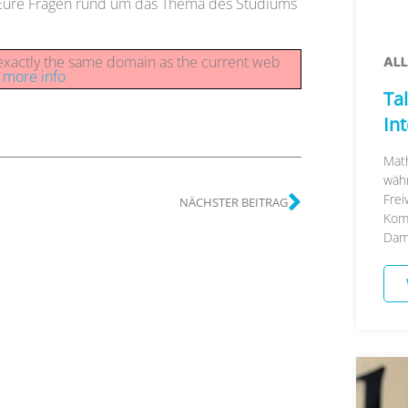
 Eure Fragen rund um das Thema des Studiums
n exactly the same domain as the current web
AL
r more info
Tal
In
Math
währ
Frei
NÄCHSTER BEITRAG
Kom
Damal