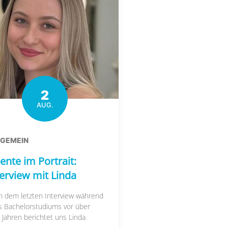
2
AUG.
LGEMEIN
ente im Portrait:
terview mit Linda
h dem letzten Interview während
s Bachelorstudiums vor über
 Jahren berichtet uns Linda
....