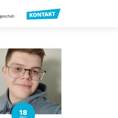
 geschah
18
DEZ.