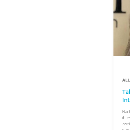
AL
Tal
In
Nac
ihre
zwei
nun..