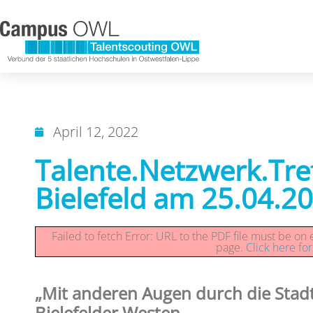
April 12, 2022
Talente.Netzwerk.Tr
Bielefeld am 25.04.2
Failed to fetch Error: URL to the PDF file must be o
page.
Click here fo
„Mit anderen Augen durch die Stadt
Bielefelder Westen