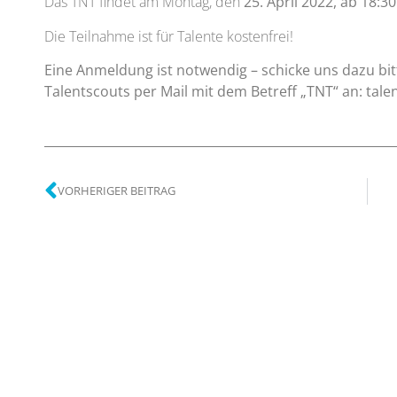
Das TNT findet am Montag, den
25. April 2022, ab 18:3
Die Teilnahme ist für Talente kostenfrei!
Eine Anmeldung ist notwendig – schicke uns dazu 
Talentscouts per Mail mit dem Betreff „TNT“ an: tale
VORHERIGER BEITRAG