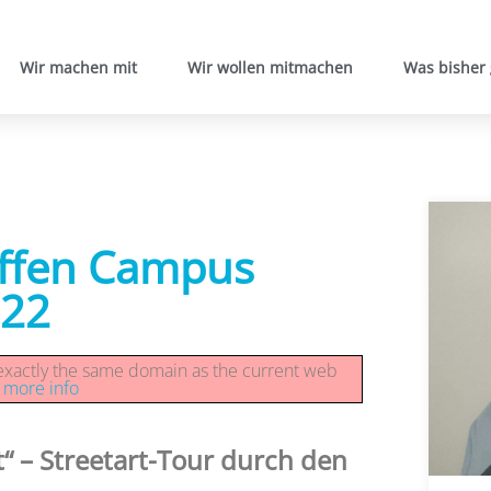
Wir machen mit
Wir wollen mitmachen
Was bisher
effen Campus
022
n exactly the same domain as the current web
r more info
“ – Streetart-Tour durch den