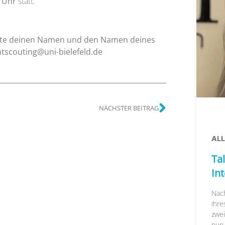
0 Uhr
statt.
bitte deinen Namen und den Namen deines
ntscouting@uni-bielefeld.de
NÄCHSTER BEITRAG
AL
Tal
In
Nac
ihre
zwei
nun..