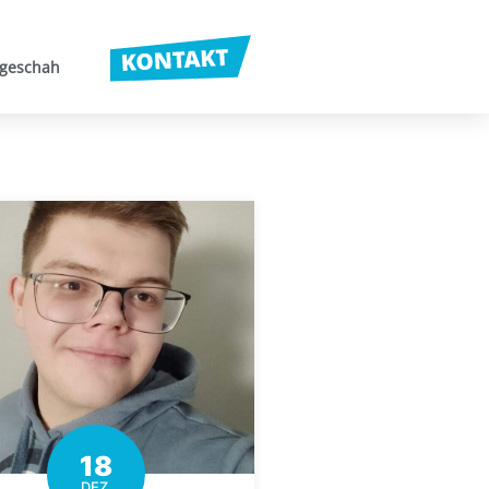
 geschah
18
DEZ.