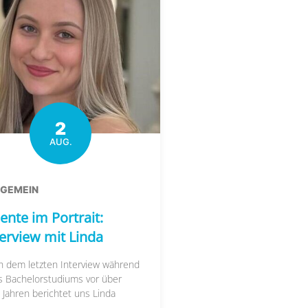
2
AUG.
LGEMEIN
ente im Portrait:
terview mit Linda
h dem letzten Interview während
s Bachelorstudiums vor über
 Jahren berichtet uns Linda
....