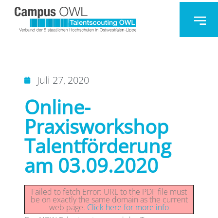
Juli 27, 2020
Online-
Praxisworkshop
Talentförderung
am 03.09.2020
Failed to fetch Error: URL to the PDF file must
be on exactly the same domain as the current
web page.
Click here for more info