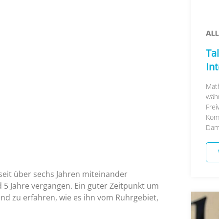
AL
Tal
In
Math
währ
Frei
Kom
Damal
seit über sechs Jahren miteinander
d 5 Jahre vergangen. Ein guter Zeitpunkt um
und zu erfahren, wie es ihn vom Ruhrgebiet,