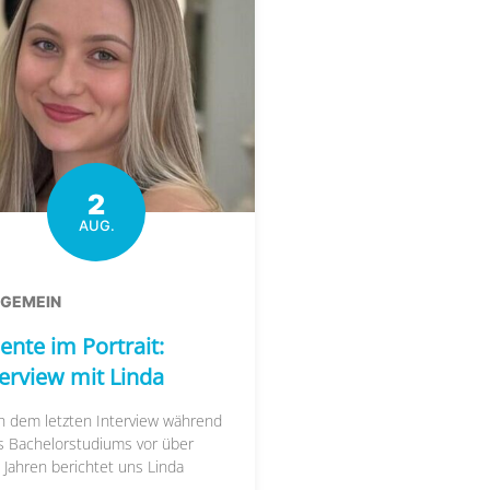
2
AUG.
LGEMEIN
ente im Portrait:
terview mit Linda
h dem letzten Interview während
s Bachelorstudiums vor über
 Jahren berichtet uns Linda
....