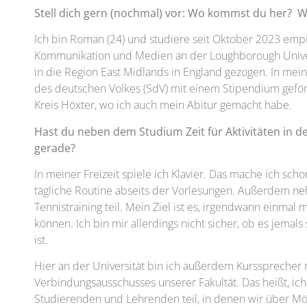
Stell dich gern (nochmal) vor: Wo kommst du her? W
Ich bin Roman (24) und studiere seit Oktober 2023 emp
Kommunikation und Medien an der Loughborough Univers
in die Region East Midlands in England gezogen. In mei
des deutschen Volkes (SdV) mit einem Stipendium geför
Kreis Höxter, wo ich auch mein Abitur gemacht habe.
Hast du neben dem Studium Zeit für Aktivitäten in dei
gerade?
In meiner Freizeit spiele ich Klavier. Das mache ich scho
tägliche Routine abseits der Vorlesungen. Außerdem n
Tennistraining teil. Mein Ziel ist es, irgendwann einmal
können. Ich bin mir allerdings nicht sicher, ob es jemals
ist.
Hier an der Universität bin ich außerdem Kurssprecher
Verbindungsausschusses unserer Fakultät. Das heißt, ic
Studierenden und Lehrenden teil, in denen wir über Mö