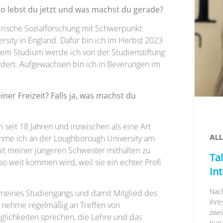
o lebst du jetzt und was machst du gerade?
irische Sozialforschung mit Schwerpunkt
ity in England. Dafür bin ich im Herbst 2023
nem Studium werde ich von der Studienstiftung
dert. Aufgewachsen bin ich in Beverungen im
ner Freizeit? Falls ja, was machst du
n seit 18 Jahren und inzwischen als eine Art
AL
ehme ich an der Loughborough University am
 mit meiner jüngeren Schwester mithalten zu
Tal
 so weit kommen wird, weil sie ein echter Profi
In
Nac
 meines Studiengangs und damit Mitglied des
ihre
h nehme regelmäßig an Treffen von
zwei
glichkeiten sprechen, die Lehre und das
nun..