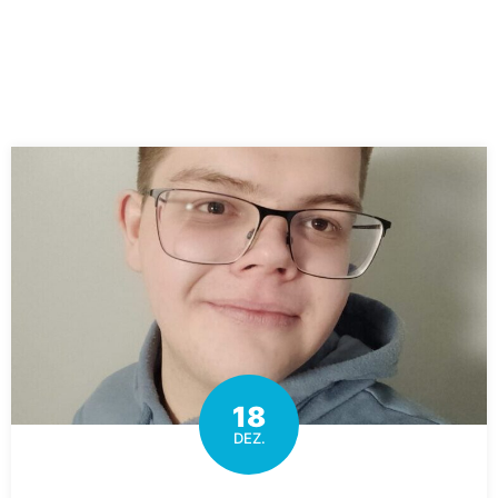
18
DEZ.