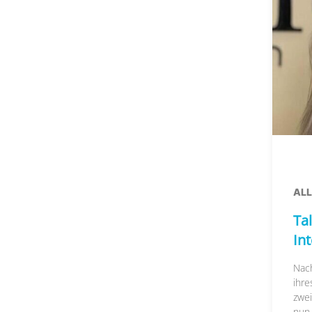
AL
Tal
In
Nac
ihre
zwei
nun..