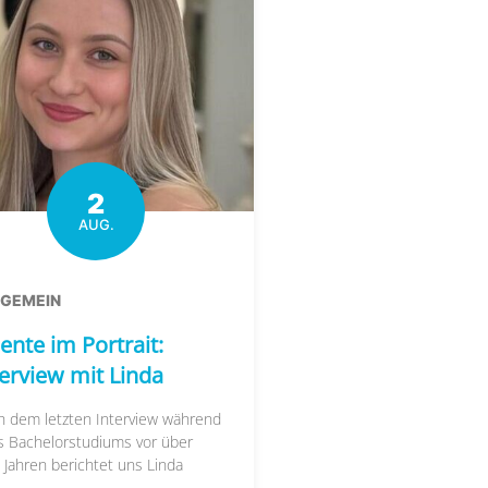
2
AUG.
LGEMEIN
ente im Portrait:
terview mit Linda
h dem letzten Interview während
s Bachelorstudiums vor über
 Jahren berichtet uns Linda
....