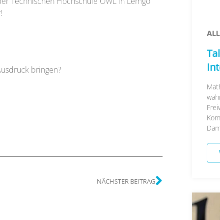
 der Technischen Hochschule OWL in Lemgo
!
AL
Tal
In
Ausdruck bringen?
Math
währ
Frei
Kom
Damal
NÄCHSTER BEITRAG