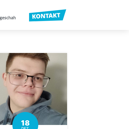
 geschah
18
DEZ.