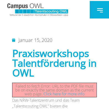
Januar 15, 2020
Praxisworkshops
Talentförderung in
OWL
Failed to fetch Error: URL to the PDF file must
be on exactly the same domain as the current
web page.
Click here for more info
Das NRW-Talentzentrum und das Team
„Talentscouting OWL“ bieten die