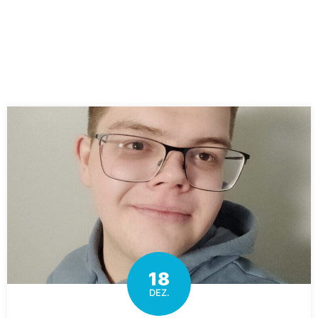
18
DEZ.