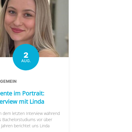
2
AUG.
LGEMEIN
ente im Portrait:
terview mit Linda
h dem letzten Interview während
s Bachelorstudiums vor über
 Jahren berichtet uns Linda
....