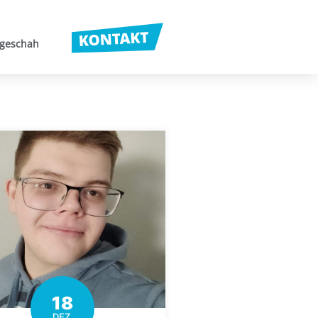
 geschah
18
DEZ.