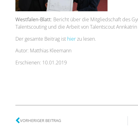
Westfalen-Blatt
: Bericht über die Mitgliedschaft des
Talentscouting und die Arbeit von Talentscout Annkat
Der gesamte Beitrag ist
hier
zu lesen.
Autor: Matthias Kleemann
Erschienen: 10.01.2019
VORHERIGER BEITRAG