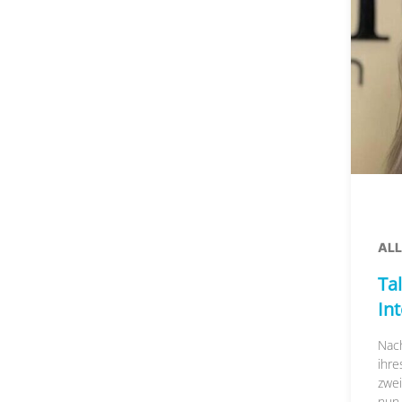
AL
Tal
In
Nac
ihre
zwei
nun..