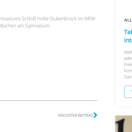
 Gymnasiums Schloß Holte-Stukenbrock im NRW-
AL
rin Buchen am Gymnasium.
Tal
In
Math
währ
Frei
Kom
Damal
NÄCHSTER BEITRAG