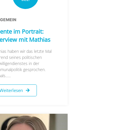
LGEMEIN
ente im Portrait:
terview mit Mathias
ias haben wir das letzte Mal
end seines politischen
willigendienstes in der
munalpolitik gesprochen.
s......
Weiterlesen